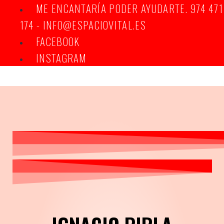
ME ENCANTARÍA PODER AYUDARTE. 974 471
174 - INFO@ESPACIOVITAL.ES
FACEBOOK
INSTAGRAM