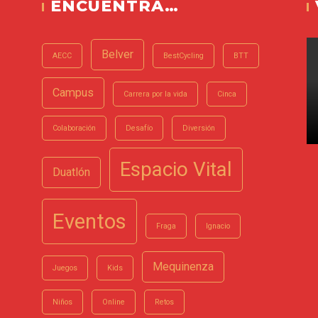
ENCUENTRA…
Belver
AECC
BestCycling
BTT
Campus
Carrera por la vida
Cinca
Colaboración
Desafío
Diversión
Espacio Vital
Duatlón
Eventos
Fraga
Ignacio
Mequinenza
Juegos
Kids
Niños
Online
Retos