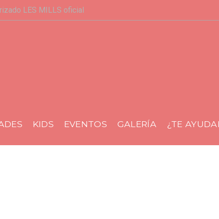
rizado LES MILLS oficial
al
DADES
KIDS
EVENTOS
GALERÍA
¿TE AYUD