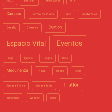
Belver
AECC
BestCycling
BTT
Campus
Carrera por la vida
Cinca
Colaboración
Duatlón
Desafío
Diversión
Eventos
Espacio Vital
Fraga
Ignacio
Juegos
Kids
Mequinenza
Niños
Online
Retos
Triatlón
Semana Blanca
Semana Santa
Trotamons
Webinar
Éxito