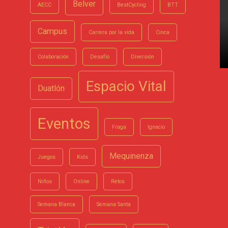
Belver
AECC
BestCycling
BTT
Campus
Carrera por la vida
Cinca
Colaboración
Desafío
Diversión
Espacio Vital
Duatlón
Eventos
Fraga
Ignacio
Mequinenza
Juegos
Kids
Niños
Online
Retos
Semana Blanca
Semana Santa