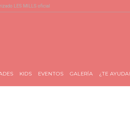
rizado LES MILLS oficial
al
DADES
KIDS
EVENTOS
GALERÍA
¿TE AYUD