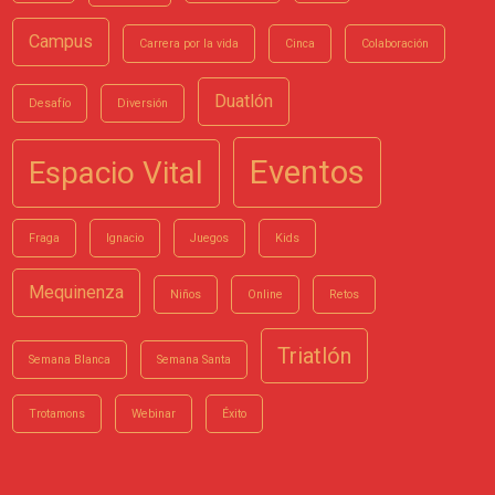
Campus
Carrera por la vida
Cinca
Colaboración
Duatlón
Desafío
Diversión
Eventos
Espacio Vital
Fraga
Ignacio
Juegos
Kids
Mequinenza
Niños
Online
Retos
Triatlón
Semana Blanca
Semana Santa
Trotamons
Webinar
Éxito