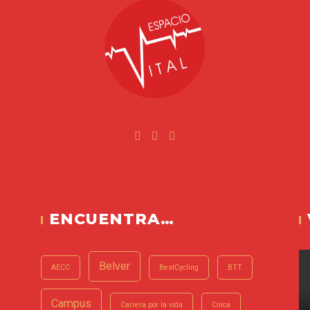
Facebook
Instagram
Youtube
ital
ENCUENTRA…
Belver
AECC
BestCycling
BTT
Campus
Carrera por la vida
Cinca