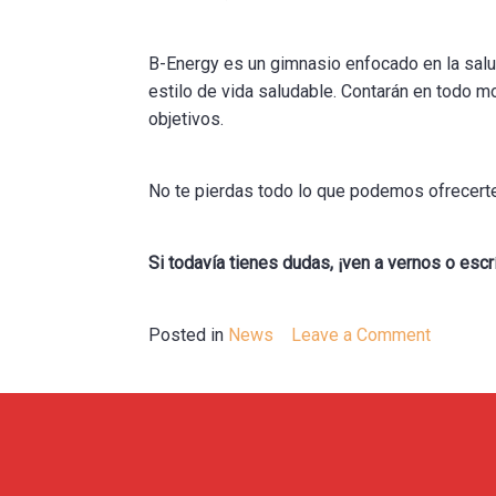
B-Energy es un gimnasio enfocado en la salu
estilo de vida saludable. Contarán en todo 
objetivos.
No te pierdas todo lo que podemos ofrecerte
Si todavía tienes dudas, ¡ven a vernos o es
Posted in
News
Leave a Comment
on
¡Amplia
la
familia
Vital!