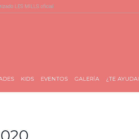
rizado LES MILLS oficial
al
DADES
KIDS
EVENTOS
GALERÍA
¿TE AYUD
2020