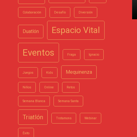
Colaboración
Desafío
Diversión
Espacio Vital
Duatlón
Eventos
Fraga
Ignacio
Mequinenza
Juegos
Kids
Niños
Online
Retos
Semana Blanca
Semana Santa
Triatlón
Trotamons
Webinar
Éxito