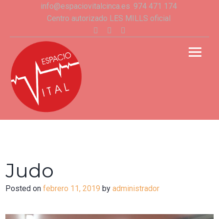
Skip
info@espaciovitalcinca.es
974 471 174
to
Centro autorizado LES MILLS oficial
content
Facebook
Instagram
Youtube
Espacio Vital
CENTRO AUTORIZADO LES MILLS
Judo
Posted on
febrero 11, 2019
by
administrador