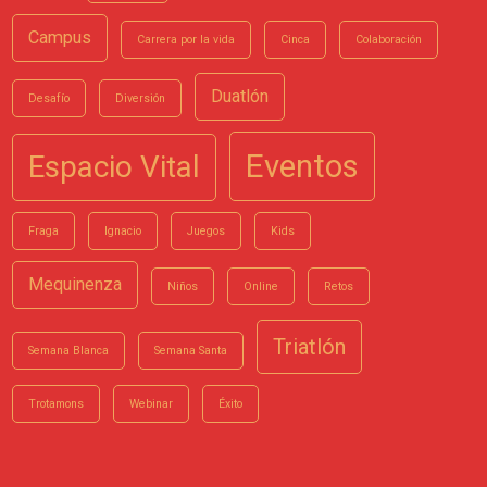
Campus
Carrera por la vida
Cinca
Colaboración
Duatlón
Desafío
Diversión
Eventos
Espacio Vital
Fraga
Ignacio
Juegos
Kids
Mequinenza
Niños
Online
Retos
Triatlón
Semana Blanca
Semana Santa
Trotamons
Webinar
Éxito