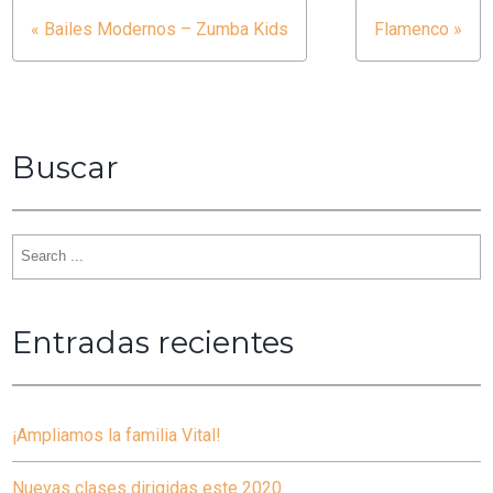
« Bailes Modernos – Zumba Kids
Flamenco »
Navegación
de
entradas
Buscar
Search
for:
Entradas recientes
¡Ampliamos la familia Vital!
Nuevas clases dirigidas este 2020