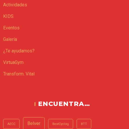
Actividades
KIDS
Eventos
Galería
¿Te ayudamos?
VirtuaGym
Transform. Vital
ENCUENTRA…
Belver
AECC
BestCycling
BTT