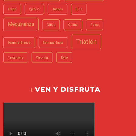
Fraga
Ignacio
Juegos
Kids
Mequinenza
Niños
Online
Retos
Triatlón
Semana Blanca
Semana Santa
Trotamons
Webinar
Éxito
VEN Y DISFRUTA