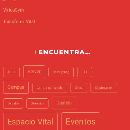
VirtuaGym
Transform. Vital
ENCUENTRA…
Belver
AECC
BestCycling
BTT
Campus
Carrera por la vida
Cinca
Colaboración
Duatlón
Desafío
Diversión
Eventos
Espacio Vital