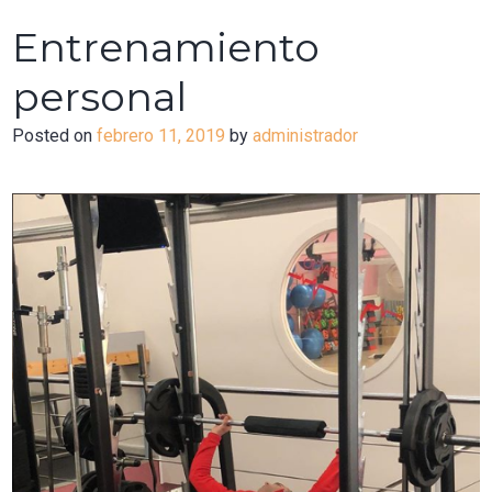
de
Entrenamiento
masajes
para
personal
bebés
(mama-
Posted on
febrero 11, 2019
by
administrador
papa-
bebé)