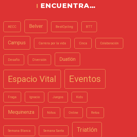
ENCUENTRA…
Belver
AECC
BestCycling
BTT
Campus
Carrera por la vida
Cinca
Colaboración
Duatlón
Desafío
Diversión
Eventos
Espacio Vital
Fraga
Ignacio
Juegos
Kids
Mequinenza
Niños
Online
Retos
Triatlón
Semana Blanca
Semana Santa