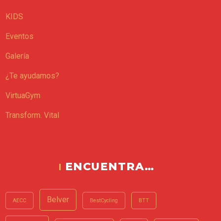
KIDS
Eventos
Galería
¿Te ayudamos?
VirtuaGym
Transform. Vital
ENCUENTRA…
Belver
AECC
BestCycling
BTT