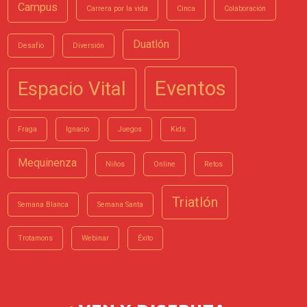
Campus
Carrera por la vida
Cinca
Colaboración
Duatlón
Desafío
Diversión
Eventos
Espacio Vital
Fraga
Ignacio
Juegos
Kids
Mequinenza
Niños
Online
Retos
Triatlón
Semana Blanca
Semana Santa
Trotamons
Webinar
Éxito