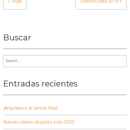
« Yoga
Eventos para 2019 »
Navegación
de
entradas
Buscar
Search
for:
Entradas recientes
¡Ampliamos la familia Vital!
Nuevas clases dirigidas este 2020